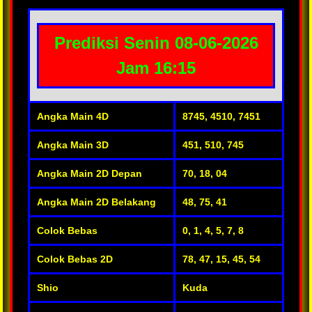
Prediksi Senin 08-06-2026
Jam 16:15
Angka Main 4D
8745, 4510, 7451
Angka Main 3D
451, 510, 745
Angka Main 2D Depan
70, 18, 04
Angka Main 2D Belakang
48, 75, 41
Colok Bebas
0, 1, 4, 5, 7, 8
Colok Bebas 2D
78, 47, 15, 45, 54
Shio
Kuda