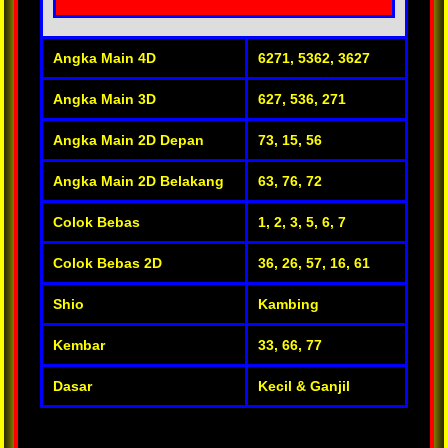
Angka Main 4D
6271, 5362, 3627
Angka Main 3D
627, 536, 271
Angka Main 2D Depan
73, 15, 56
Angka Main 2D Belakang
63, 76, 72
Colok Bebas
1, 2, 3, 5, 6, 7
Colok Bebas 2D
36, 26, 57, 16, 61
Shio
Kambing
Kembar
33, 66, 77
Dasar
Kecil & Ganjil