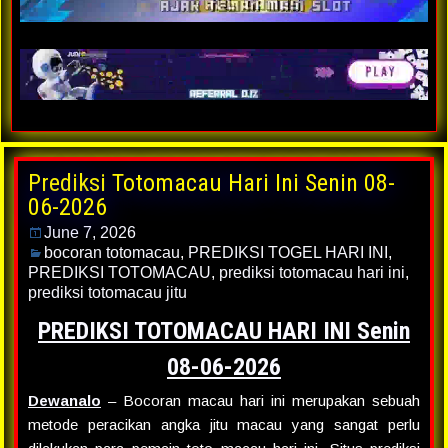
Prediksi Totomacau Hari Ini Senin 08-
06-2026
June 7, 2026
bocoran totomacau
,
PREDIKSI TOGEL HARI INI
,
PREDIKSI TOTOMACAU
,
prediksi totomacau hari ini
,
prediksi totomacau jitu
PREDIKSI TOTOMACAU HARI INI Senin
08-06-2026
Dewanalo
– Bocoran macau hari ini merupakan sebuah
metode peracikan angka jitu macau yang sangat perlu