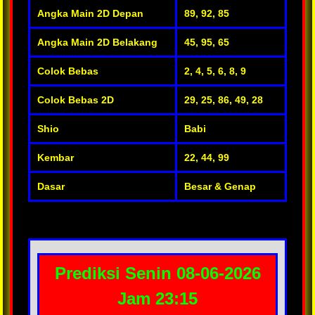
Angka Main 2D Depan
89, 92, 85
Angka Main 2D Belakang
45, 95, 65
Colok Bebas
2, 4, 5, 6, 8, 9
Colok Bebas 2D
29, 25, 86, 49, 28
Shio
Babi
Kembar
22, 44, 99
Dasar
Besar & Genap
Prediksi Senin 08-06-2026
Jam 23:15