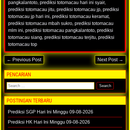
pangkalantoto
,
prediksi totomacau hari ini syair
,
prediksi totomacau jitu
,
prediksi totomacau jp
,
prediksi
totomacau jp hari ini
,
prediksi totomacau keramat
,
prediksi totomacau mbah sukro
,
prediksi totomacau
mlm ini
,
prediksi totomacau pangkalantoto
,
prediksi
totomacau siang
,
prediksi totomacau terjitu
,
prediksi
totomacau top
← Previous Post
Next Post →
PENCARIAN
POSTINGAN TERBARU
Prediksi SGP Hari Ini Minggu 09-08-2026
Prediksi HK Hari Ini Minggu 09-08-2026