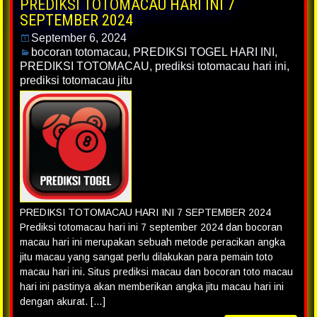
PREDIKSI TOTOMACAU HARI INI 7
SEPTEMBER 2024
September 6, 2024
bocoran totomacau
,
PREDIKSI TOGEL HARI INI
,
PREDIKSI TOTOMACAU
,
prediksi totomacau hari ini
,
prediksi totomacau jitu
PREDIKSI TOTOMACAU HARI INI 7 SEPTEMBER 2024
Prediksi totomacau hari ini 7 september 2024 dan bocoran
macau hari ini merupakan sebuah metode peracikan angka
jitu macau yang sangat perlu dilakukan para pemain toto
macau hari ini. Situs prediksi macau dan bocoran toto macau
hari ini pastinya akan memberikan angka jitu macau hari ini
dengan akurat. […]