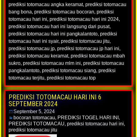
prediksi totomacau angka keramat
,
prediksi totomacau
bang bona
,
prediksi totomacau bocoran
,
prediksi
totomacau hari ini
,
prediksi totomacau hari ini 2024
,
prediksi totomacau hari ini langsung dari pusat
,
prediksi totomacau hari ini pangkalantoto
,
prediksi
totomacau hari ini syair
,
prediksi totomacau jitu
,
prediksi totomacau jp
,
prediksi totomacau jp hari ini
,
prediksi totomacau keramat
,
prediksi totomacau mbah
sukro
,
prediksi totomacau mlm ini
,
prediksi totomacau
pangkalantoto
,
prediksi totomacau siang
,
prediksi
totomacau terjitu
,
prediksi totomacau top
PREDIKSI TOTOMACAU HARI INI 6
SEPTEMBER 2024
September 5, 2024
bocoran totomacau
,
PREDIKSI TOGEL HARI INI
,
PREDIKSI TOTOMACAU
,
prediksi totomacau hari ini
,
prediksi totomacau jitu