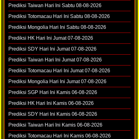
Prediksi Taiwan Hari Ini Sabtu 08-08-2026
Prediksi Totomacau Hari Ini Sabtu 08-08-2026
Prediksi Mongolia Hari Ini Sabtu 08-08-2026
Prediksi HK Hari Ini Jumat 07-08-2026
Prediksi SDY Hari Ini Jumat 07-08-2026
Prediksi Taiwan Hari Ini Jumat 07-08-2026
Prediksi Totomacau Hari Ini Jumat 07-08-2026
Prediksi Mongolia Hari Ini Jumat 07-08-2026
Prediksi SGP Hari Ini Kamis 06-08-2026
Prediksi HK Hari Ini Kamis 06-08-2026
Prediksi SDY Hari Ini Kamis 06-08-2026
Prediksi Taiwan Hari Ini Kamis 06-08-2026
Prediksi Totomacau Hari Ini Kamis 06-08-2026