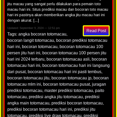
jitu macau yang sangat perlu dilakukan para pemain toto
macau hari ini. Situs prediksi macau dan bocoran toto macau
hari ini pastinya akan memberikan angka jitu macau hari ini
dengan akurat. […]
Updated: September 9, 2024 — 12:51 pm
Read Post
Tags:
angka bocoran totomacau
,
bocoran langit totomacau
,
bocoran prediksi totomacau
hari ini
,
bocoran totomacau
,
bocoran totomacau 100
persen jitu hari ini
,
bocoran totomacau 100 persen jitu
hari ini 2024 terbaru
,
bocoran totomacau asli
,
bocoran
totomacau hari ini
,
bocoran totomacau hari ini langsung
dari pusat
,
bocoran totomacau hari ini pasti tembus
,
bocoran totomacau jitu
,
bocoran totomacau jp
,
bocoran
totomacau mlm ini
,
bocoran totomacau pusat
,
juragan
prediksi totomacau
,
master prediksi totomacau
,
paito
totomacau
,
prediksi angka jitu totomacau
,
prediksi
angka main totomacau
,
prediksi bocoran totomacau
,
prediksi bocoran totomacau hari ini
,
prediksi jitu
totomacau
,
prediksi live draw totomacau
,
prediksi