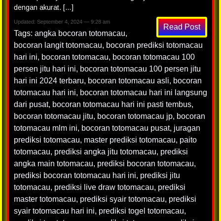
dengan akurat. […]
Updated: September 4, 2024 — 9:28 am
Read Post
Tags:
angka bocoran totomacau
,
bocoran langit totomacau
,
bocoran prediksi totomacau
hari ini
,
bocoran totomacau
,
bocoran totomacau 100
persen jitu hari ini
,
bocoran totomacau 100 persen jitu
hari ini 2024 terbaru
,
bocoran totomacau asli
,
bocoran
totomacau hari ini
,
bocoran totomacau hari ini langsung
dari pusat
,
bocoran totomacau hari ini pasti tembus
,
bocoran totomacau jitu
,
bocoran totomacau jp
,
bocoran
totomacau mlm ini
,
bocoran totomacau pusat
,
juragan
prediksi totomacau
,
master prediksi totomacau
,
paito
totomacau
,
prediksi angka jitu totomacau
,
prediksi
angka main totomacau
,
prediksi bocoran totomacau
,
prediksi bocoran totomacau hari ini
,
prediksi jitu
totomacau
,
prediksi live draw totomacau
,
prediksi
master totomacau
,
prediksi syair totomacau
,
prediksi
syair totomacau hari ini
,
prediksi togel totomacau
,