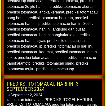
prediksi top totomacau
,
prediksi totomacau
,
prediksi
totomacau 2d jitu hari ini
,
prediksi totomacau akurat
,
prediksi totomacau angka keramat
,
prediksi totomacau
bang bona
,
prediksi totomacau bocoran
,
prediksi
totomacau hari ini
,
prediksi totomacau hari ini 2024
,
prediksi totomacau hari ini langsung dari pusat
,
prediksi totomacau hari ini pangkalantoto
,
prediksi
totomacau hari ini syair
,
prediksi totomacau jitu
,
prediksi totomacau jp
,
prediksi totomacau jp hari ini
,
prediksi totomacau keramat
,
prediksi totomacau mbah
sukro
,
prediksi totomacau mlm ini
,
prediksi totomacau
pangkalantoto
,
prediksi totomacau siang
,
prediksi
totomacau terjitu
,
prediksi totomacau top
PREDIKSI TOTOMACAU HARI INI 3
SEPTEMBER 2024
September 2, 2024
bocoran totomacau
,
PREDIKSI TOGEL HARI INI
,
PREDIKSI TOTOMACAU
,
prediksi totomacau hari ini
,