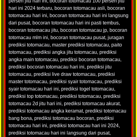
persen jitu hari ini
,
bocoran totomacau 100 persen jitu
hari ini 2024 terbaru
,
bocoran totomacau asli
,
bocoran
totomacau hari ini
,
bocoran totomacau hari ini langsung
dari pusat
,
bocoran totomacau hari ini pasti tembus
,
bocoran totomacau jitu
,
bocoran totomacau jp
,
bocoran
totomacau mlm ini
,
bocoran totomacau pusat
,
juragan
prediksi totomacau
,
master prediksi totomacau
,
paito
totomacau
,
prediksi angka jitu totomacau
,
prediksi
angka main totomacau
,
prediksi bocoran totomacau
,
prediksi bocoran totomacau hari ini
,
prediksi jitu
totomacau
,
prediksi live draw totomacau
,
prediksi
master totomacau
,
prediksi syair totomacau
,
prediksi
syair totomacau hari ini
,
prediksi togel totomacau
,
prediksi top totomacau
,
prediksi totomacau
,
prediksi
totomacau 2d jitu hari ini
,
prediksi totomacau akurat
,
prediksi totomacau angka keramat
,
prediksi totomacau
bang bona
,
prediksi totomacau bocoran
,
prediksi
totomacau hari ini
,
prediksi totomacau hari ini 2024
,
prediksi totomacau hari ini langsung dari pusat
,