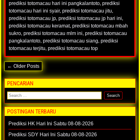
prediksi totomacau hari ini pangkalantoto
,
prediksi
totomacau hari ini syair
,
prediksi totomacau jitu
,
prediksi totomacau jp
,
prediksi totomacau jp hari ini
,
prediksi totomacau keramat
,
prediksi totomacau mbah
sukro
,
prediksi totomacau mlm ini
,
prediksi totomacau
pangkalantoto
,
prediksi totomacau siang
,
prediksi
totomacau terjitu
,
prediksi totomacau top
← Older Posts
PENCARIAN
POSTINGAN TERBARU
Prediksi HK Hari Ini Sabtu 08-08-2026
Prediksi SDY Hari Ini Sabtu 08-08-2026