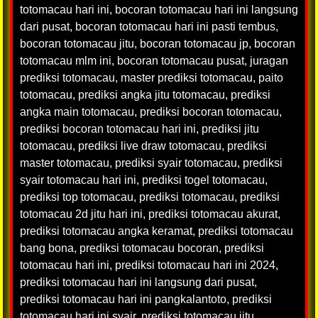
totomacau hari ini
,
bocoran totomacau hari ini langsung
dari pusat
,
bocoran totomacau hari ini pasti tembus
,
bocoran totomacau jitu
,
bocoran totomacau jp
,
bocoran
totomacau mlm ini
,
bocoran totomacau pusat
,
juragan
prediksi totomacau
,
master prediksi totomacau
,
paito
totomacau
,
prediksi angka jitu totomacau
,
prediksi
angka main totomacau
,
prediksi bocoran totomacau
,
prediksi bocoran totomacau hari ini
,
prediksi jitu
totomacau
,
prediksi live draw totomacau
,
prediksi
master totomacau
,
prediksi syair totomacau
,
prediksi
syair totomacau hari ini
,
prediksi togel totomacau
,
prediksi top totomacau
,
prediksi totomacau
,
prediksi
totomacau 2d jitu hari ini
,
prediksi totomacau akurat
,
prediksi totomacau angka keramat
,
prediksi totomacau
bang bona
,
prediksi totomacau bocoran
,
prediksi
totomacau hari ini
,
prediksi totomacau hari ini 2024
,
prediksi totomacau hari ini langsung dari pusat
,
prediksi totomacau hari ini pangkalantoto
,
prediksi
totomacau hari ini syair
,
prediksi totomacau jitu
,