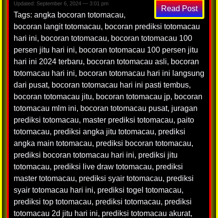
Updated: September 6, 2024 — 3:01 pm
Read Post
Tags:
angka bocoran totomacau
,
bocoran langit totomacau
,
bocoran prediksi totomacau
hari ini
,
bocoran totomacau
,
bocoran totomacau 100
persen jitu hari ini
,
bocoran totomacau 100 persen jitu
hari ini 2024 terbaru
,
bocoran totomacau asli
,
bocoran
totomacau hari ini
,
bocoran totomacau hari ini langsung
dari pusat
,
bocoran totomacau hari ini pasti tembus
,
bocoran totomacau jitu
,
bocoran totomacau jp
,
bocoran
totomacau mlm ini
,
bocoran totomacau pusat
,
juragan
prediksi totomacau
,
master prediksi totomacau
,
paito
totomacau
,
prediksi angka jitu totomacau
,
prediksi
angka main totomacau
,
prediksi bocoran totomacau
,
prediksi bocoran totomacau hari ini
,
prediksi jitu
totomacau
,
prediksi live draw totomacau
,
prediksi
master totomacau
,
prediksi syair totomacau
,
prediksi
syair totomacau hari ini
,
prediksi togel totomacau
,
prediksi top totomacau
,
prediksi totomacau
,
prediksi
totomacau 2d jitu hari ini
,
prediksi totomacau akurat
,