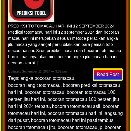
PREDIKSI TOTOMACAU HARI INI 12 SEPTEMBER 2024
Prediksi totomacau hari ini 12 september 2024 dan bocoran
macau hari ini merupakan sebuah metode peracikan angka
jitu macau yang sangat perlu dilakukan para pemain toto
macau hari ini. Situs prediksi macau dan bocoran toto macau
hari ini pastinya akan memberikan angka jitu macau hari ini
dengan akurat. […]
Updated: September 11, 2024 — 3:32 pm
Read Post
Tags:
angka bocoran totomacau
,
bocoran langit totomacau
,
bocoran prediksi totomacau
hari ini
,
bocoran totomacau
,
bocoran totomacau 100
persen jitu hari ini
,
bocoran totomacau 100 persen jitu
hari ini 2024 terbaru
,
bocoran totomacau asli
,
bocoran
totomacau hari ini
,
bocoran totomacau hari ini langsung
dari pusat
,
bocoran totomacau hari ini pasti tembus
,
bocoran totomacau jitu
,
bocoran totomacau jp
,
bocoran