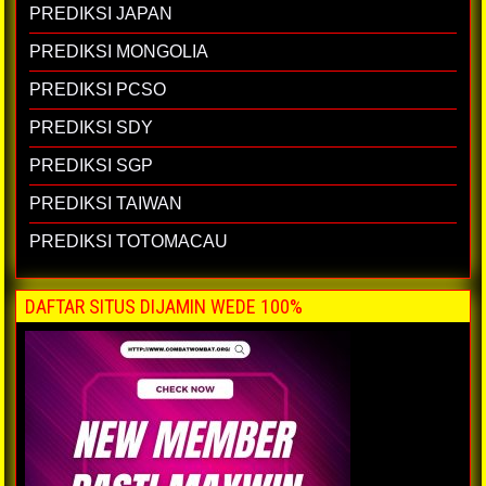
PREDIKSI JAPAN
PREDIKSI MONGOLIA
PREDIKSI PCSO
PREDIKSI SDY
PREDIKSI SGP
PREDIKSI TAIWAN
PREDIKSI TOTOMACAU
DAFTAR SITUS DIJAMIN WEDE 100%