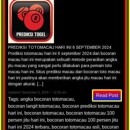
PREDIKSI TOTOMACAU HARI INI 6 SEPTEMBER 2024
Prediksi totomacau hari ini 6 september 2024 dan bocoran
macau hari ini merupakan sebuah metode peracikan angka
jitu macau yang sangat perlu dilakukan para pemain toto
macau hari ini. Situs prediksi macau dan bocoran toto macau
hari ini pastinya akan memberikan angka jitu macau hari ini
dengan akurat. […]
Updated: September 5, 2024 — 11:50 am
Read Post
Tags:
angka bocoran totomacau
,
bocoran langit totomacau
,
bocoran prediksi totomacau
hari ini
,
bocoran totomacau
,
bocoran totomacau 100
persen jitu hari ini
,
bocoran totomacau 100 persen jitu
hari ini 2024 terbaru
,
bocoran totomacau asli
,
bocoran