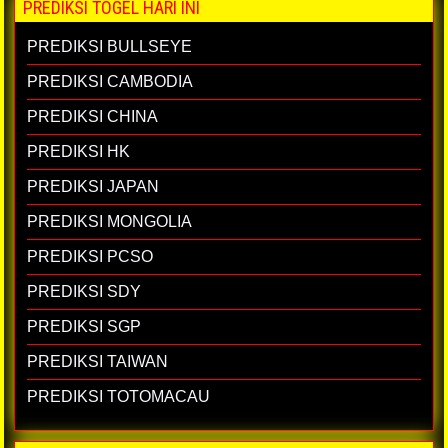
PREDIKSI TOGEL HARI INI
PREDIKSI BULLSEYE
PREDIKSI CAMBODIA
PREDIKSI CHINA
PREDIKSI HK
PREDIKSI JAPAN
PREDIKSI MONGOLIA
PREDIKSI PCSO
PREDIKSI SDY
PREDIKSI SGP
PREDIKSI TAIWAN
PREDIKSI TOTOMACAU