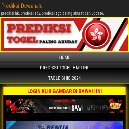
Prediksi Dewanalo
prediksi hk, prediksi sdy, prediksi sgp paling akurat dan update.
HOME
PREDIKSI TOGEL HARI INI
TABLE SHIO 2024
LOGIN KLIK GAMBAR DI BAWAH INI