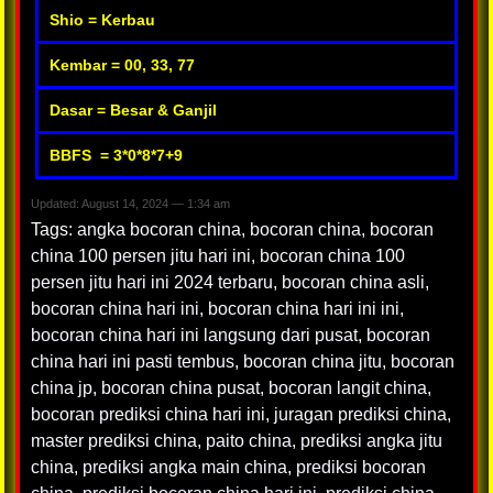
Shio = Kerbau
Kembar = 00, 33, 77
Dasar = Besar & Ganjil
BBFS = 3*0*8*7+9
Updated: August 14, 2024 — 1:34 am
Tags:
angka bocoran china
,
bocoran china
,
bocoran
china 100 persen jitu hari ini
,
bocoran china 100
persen jitu hari ini 2024 terbaru
,
bocoran china asli
,
bocoran china hari ini
,
bocoran china hari ini ini
,
bocoran china hari ini langsung dari pusat
,
bocoran
china hari ini pasti tembus
,
bocoran china jitu
,
bocoran
china jp
,
bocoran china pusat
,
bocoran langit china
,
bocoran prediksi china hari ini
,
juragan prediksi china
,
master prediksi china
,
paito china
,
prediksi angka jitu
china
,
prediksi angka main china
,
prediksi bocoran