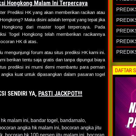
ksi Hongkong Malam Ini Terpercaya
PREDIK
er Prediksi HK yang akan memberikan racikan atau
Hongkong? Maka disini adalah tempat yang tepat jika
PREDIK
i Hongkong dari master togel terpercaya. Pada
PREDIK
diksi Togel Hongkong telah memberikan racikannya
bocoran HK di atas.
PREDIK
PREDIK
u mengunjungi forum atau situs prediksi HK kami ini.
i berikan tentu saja gratis dan tanpa dipungut biaya
tus prediksi ini murni demi membantu para pemain
DAFTAR S
 angka kuat untuk dipasangkan dalam pasaran togel
SI SENDIRI YA,
PASTI JACKPOT!!!
 hk malam ini
,
bandar togel
,
bandarnalo
,
bocoran angka hk malam ini
,
bocoran angka jitu
hk
,
bocoran hk 100 persen jitu malam ini
,
bocoran