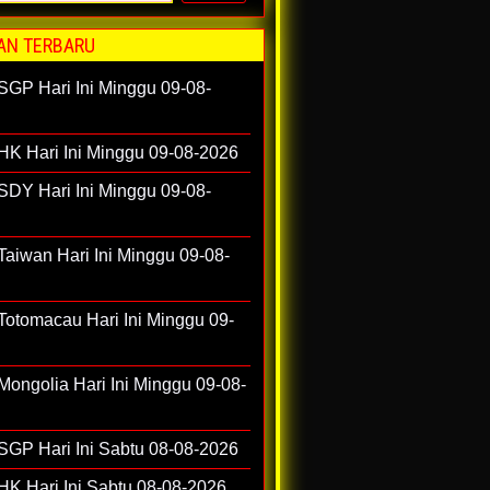
AN TERBARU
 SGP Hari Ini Minggu 09-08-
 HK Hari Ini Minggu 09-08-2026
 SDY Hari Ini Minggu 09-08-
 Taiwan Hari Ini Minggu 09-08-
 Totomacau Hari Ini Minggu 09-
 Mongolia Hari Ini Minggu 09-08-
 SGP Hari Ini Sabtu 08-08-2026
 HK Hari Ini Sabtu 08-08-2026