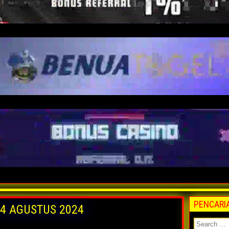
PENCARI
 14 AGUSTUS 2024