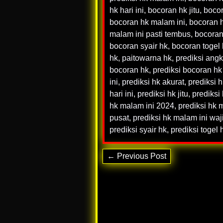
hk hari ini
,
bocoran hk jitu
,
bocor
bocoran hk malam ini
,
bocoran h
malam ini pasti tembus
,
bocoran
bocoran syair hk
,
bocoran togel
hk
,
paitowarna hk
,
prediksi angk
bocoran hk
,
prediksi bocoran hk
ini
,
prediksi hk akurat
,
prediksi 
hari ini
,
prediksi hk jitu
,
prediksi
hk malam ini 2024
,
prediksi hk m
pusat
,
prediksi hk malam ini waj
prediksi syair hk
,
prediksi togel 
← Previous Post