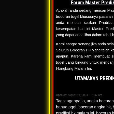
Forum Master Predi
Apakah anda sedang mencari Mast
bocoran togel khususnya pasaran 
anda mencari racikan Prediks
kesempatan hari ini Master Pre
yang dapat anda lihat dalam tabel 
Kami sangat senang jika anda selal
Seluruh Bocoran HK yang telah kam
apapun. Karena kami membuat si
togel yang bingung untuk mencari
Hongkong Malam Ini.
UTAMAKAN PREDIK
Updated: August 14, 2024 — 1:47 am
Tags:
agenpaito
,
angka bocoran
banuatogel
,
bocoran angka hk
,
prediksi hk malam ini
,
bocoran 