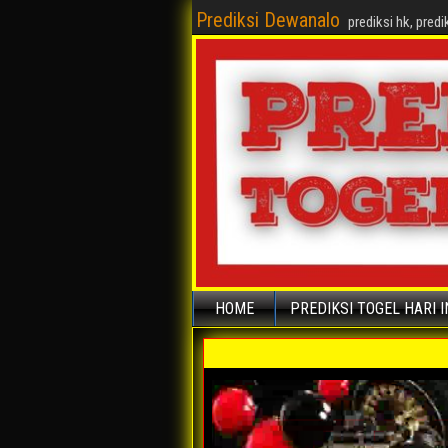
Prediksi Dewanalo
prediksi hk, predi
HOME
PREDIKSI TOGEL HARI I