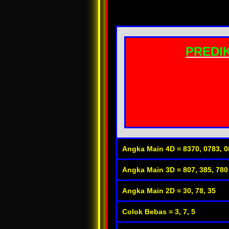
PREDIK
Angka Main 4D = 8370, 0783, 
Angka Main 3D = 807, 385, 780
Angka Main 2D = 30, 78, 35
Colok Bebas = 3, 7, 5